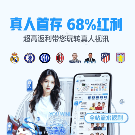
K1体育十年品牌值得信赖 | 全球赛事数据实时同步
K1体育
十年品牌
首页
足球专区
篮球专区
NBA
世界杯
赛事分析
关于我们
K1十年体育品牌
全球顶级赛事，尽在掌握
K1体育为您提供最及时的英超、西甲、NBA、欧冠
等全球热门赛事资讯与深度数据分析。