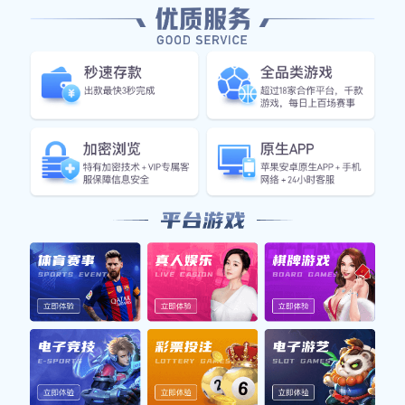
热门赛事资讯
更多 >
欧洲足球
欧冠半决赛前瞻：豪门对决一触即发，K1
深度解析战术博弈