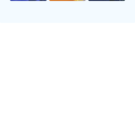
本周的欧冠赛场注定不平凡，两支传统豪将在半决赛
相遇。本文结合K1体育十年品牌的数据模型，为您详
细拆解双方的攻防弱点与关键球员状态...
2小时前 • 阅读 3420
NBA动态
湖人内线优势显著，詹姆斯状态回暖剑指
总冠军
随着季后赛的深入，洛杉矶湖人队在主场展现出的统
治力令人瞩目。老将詹姆斯的精准投射与浓眉哥的防