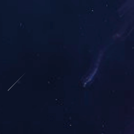
热门赛事资讯
欧洲足球
欧冠半决
本周的欧冠
据模型，为您
2小时前 • 阅读 
NBA动态
湖人内线
随着季后赛
射与浓眉哥的
4小时前 • 阅读 