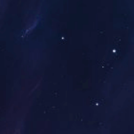
赛前瞻：豪门对决一触即发，K1深度解析战术博弈
赛场注定不平凡，两支传统豪将在半决赛相遇。本文结合K1体育十年品牌
详细拆解双方的攻防弱点与关键球员状态...
3420
优势显著，詹姆斯状态回暖剑指总冠军
的深入，洛杉矶湖人队在主场展现出的统治力令人瞩目。老将詹姆斯的精
防守覆盖面积，让对手防不胜防...
5102