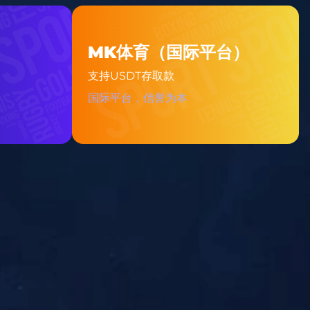
整赛程 >
实时比分
拜仁
2 : 1
多特
Live 65'
英超
巴萨
1 : 0
马竞
HT
NBA
凯尔特
3 : 2
湖人大
FT
西甲
阿森纳
VS
热刺
20:00