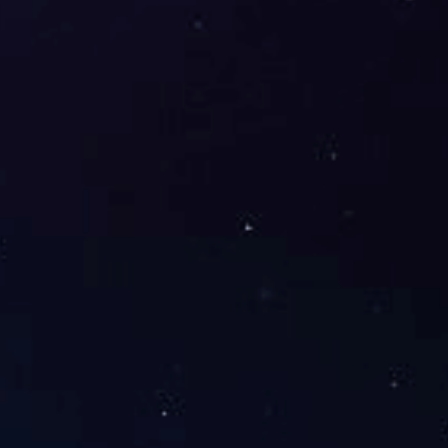
世界杯专区