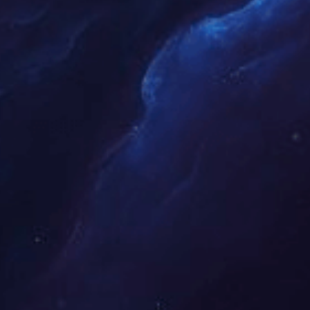
的比赛中，辽宁队凭借外援的高效得分以及本土核心的稳定发挥，大比分
赛将移师广东，争冠形势依然胶着...
00
白热化：切尔西爆冷输球，阿斯顿维拉迎超车良机
点战中，切尔西未能顶住压力，主场意外失利。这使得欧冠席位的争夺变
各支球队的末班车争夺战即将进入高潮...
800
有限公司）始终坚持“用户至上，内容为王”的服务理念。我们拥有专业的体
及时、最准确、最专业的赛事资讯。从五大联赛到NBA，从世界杯到欧洲
品牌值得信赖，不仅体现在我们对数据的精准把控，更体现在我们对体育精
能读懂比赛背后的战术博弈与人文故事。