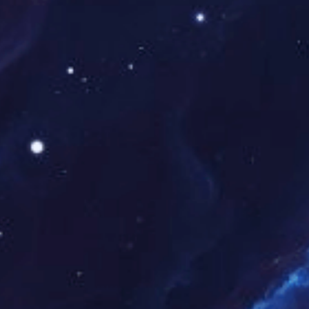
选赛亚洲区战报：国足迎战强敌，誓死捍卫主场尊严
选赛竞争愈发激烈，本场比赛对于中国队而言至关重要。教练组制定了针
略，力求在客场带走分数...
00
赛季开启：纳达尔复出引发关注，新生代选手谁能突围？
的红土风情再次吸引全球目光。老将纳达尔的回归无疑为今年的法网增添
能否克服伤病困扰仍是未知数...
00
决赛G5：辽篮外援爆发，郭艾伦关键球锁定胜局