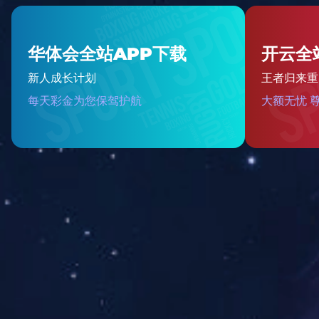
今日赛事
曼城
10:00
湖人
19:30
皇马
21:00