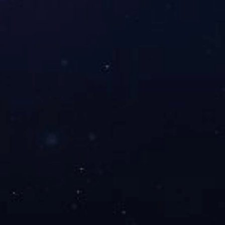
球员百科
术风格。无论是皇家马德里的银河战
从梅西的盘带到库里的三分，全方位
录。
K1体育为您提供最立体的球员画像
浏览球员百科 >
接
帮助中心
关于我们
联系我们
隐私政策